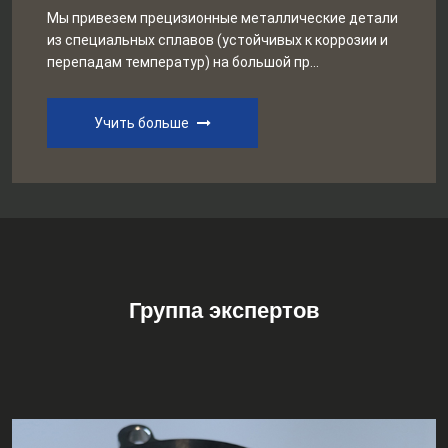
технологии для нефтегазового
Мы привезем прецизионные металлические детали
комплекса»
из специальных сплавов (устойчивых к коррозии и
перепадам температур) на большой пр...
Учить больше
Группа экспертов