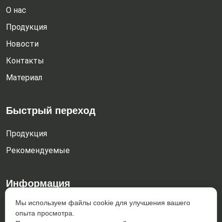
О нас
Продукция
Новости
Контакты
Материал
Быстрый переход
Продукция
Рекомендуемые
Информация
Мы используем файлы cookie для улучшения вашего
Dachengzi town, Kazuo county, Chaoyang City, Liaoning
опыта просмотра.
Province, China 122300