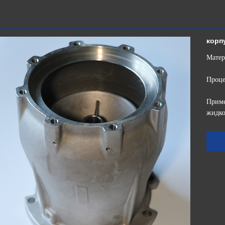
корп
Матер
Проце
Приме
жидко