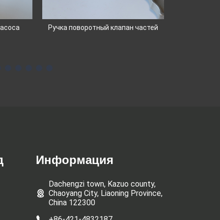
Быстрос
насоса
Ручка поворотный клапан частей
по
д
Информация
Dachengzi town, Kazuo county,
Chaoyang City, Liaoning Province,
China 122300
+86-421-4832187