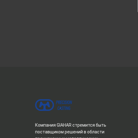
елительная коробка
Пластина дроссельного клапана
асходомера
Компания GIAHAR стремится быть
поставщиком решений в области