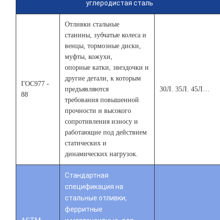
углеродистая сталь
Отливки стальные
станины, зубчатые колеса и
венцы, тормозные диски,
муфты, кожухи,
опорные катки, звездочки и
другие детали, к которым
ГОС977 -
предъявляются
30Л. 35Л. 45Л…
88
требования повышенной
прочности и высокого
сопротивления износу и
работающие под действием
статических и
динамических нагрузок.
Стандартная
спецификация на
стальные отливки,
ферритные