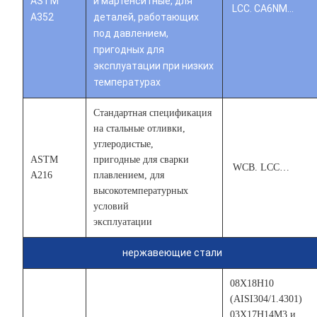
ASTM
и мартенситные, для
LCC. CA6NM…
A352
деталей, работающих
под давлением,
пригодных для
эксплуатации при низких
температурах
Стандартная спецификация
на стальные отливки,
углеродистые,
ASTM
пригодные для сварки
WCB. LCC…
A216
плавлением, для
высокотемпературных
условий
эксплуатации
нержавеющие стали
08Х18Н10
(AISI304/1.4301)
03Х17Н14М3 и