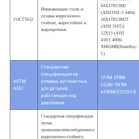
04Х17Н13М2
Нержавеющие стали и
(AISI316L/1.4404)
сплавы коррозионно-
ГОСТ5632
10Х17Н13М2Т
стойкие, жаростойкие и
(AISI 316Тi)
жаропрочные
12Х13 (AISI
410/1.4006)
ХН65МВ(Hastelloy-
C)
Стандартная
спецификация на
CF3M. CF8M.
ASTM
отливки, аустенитные,
CG3M. CN7M…
A351
для деталей,
654SMO(S32654)
работающих под
давлением
Стандартная спецификация
литья,
хромоникелемолибденового
коррозионно-стойкого,