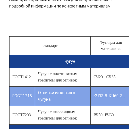
подробной информации по конкретным материалам.
Футляры для
стандарт
материалов
чугун
Чугун с пластинчатым
ГОСТ1412
СЧ20. СЧ35…
графитом для отливок
Отливки из ковкого
ГОСТ1215
КЧ33-8. КЧ60-3…
чугуна
Чугун с шаровидным
ГОСТ7293
ВЧ50. ВЧ60…
графитом для отливок