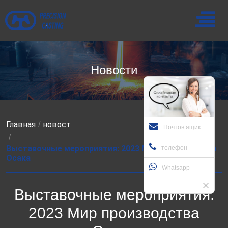
Новости
Главная
новост
Почтов ящик
Выставочные мероприятия: 2023 Мир производства
телефон
Осака
Whatsapp
Выставочные мероприятия:
2023 Мир производства