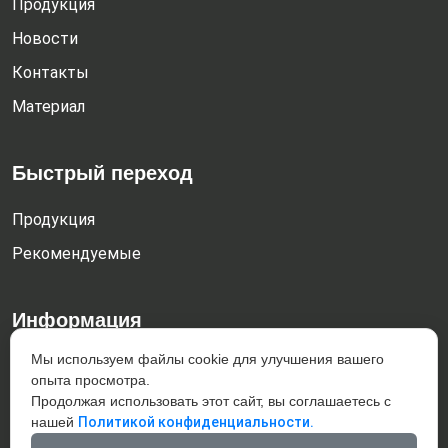
Продукция
Новости
Контакты
Материал
Быстрый переход
Продукция
Рекомендуемые
Информация
Мы используем файлы cookie для улучшения вашего
Dachengzi town, Kazuo county, Chaoyang City, Liaoning
опыта просмотра.
Province, China 122300
Продолжая использовать этот сайт, вы соглашаетесь с
+86-421-4832187
нашей
Политикой конфиденциальности.