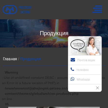
Продукция
Главная
Продукция
Почтов ящик
телефон
Warning
: Use of undefined constant DESC - assumed 'DESC' (this will throw
Whatsapp
an Error in a future version of PHP) in
/www/wwwroot/jiahejingmi.qetseo.cn/wp-
content/themes/global/archive-products.php
on line
35