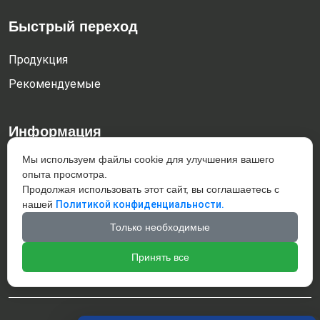
Быстрый переход
Продукция
Рекомендуемые
Информация
Мы используем файлы cookie для улучшения вашего
Dachengzi town, Kazuo county, Chaoyang City, Liaoning
опыта просмотра.
Province, China 122300
Продолжая использовать этот сайт, вы соглашаетесь с
+86-421-4832187
нашей
Политикой конфиденциальности.
giahar@giahar-casting.com
Только необходимые
Добро пожаловать на наш сайт !
Принять все