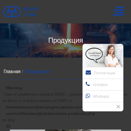
Продукция
Главная
Продукция
Почтов ящик
телефон
Warning
: Use of undefined constant DESC - assumed 'DESC' (this will throw
Whatsapp
an Error in a future version of PHP) in
/www/wwwroot/jiahejingmi.qetseo.cn/wp-
content/themes/global/archive-products.php
on line
35