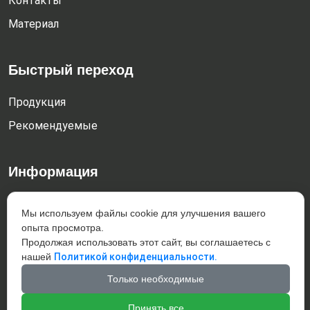
Контакты
Материал
Быстрый переход
Продукция
Рекомендуемые
Информация
Dachengzi town, Kazuo county, Chaoyang City, Liaoning
Мы используем файлы cookie для улучшения вашего
Province, China 122300
опыта просмотра.
+86-421-4832187
Продолжая использовать этот сайт, вы соглашаетесь с
нашей
Политикой конфиденциальности.
giahar@giahar-casting.com
Только необходимые
Добро пожаловать на наш сайт !
Принять все